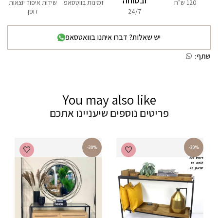
ובטוחה
120 ש"ח
זמינות בווטסאפ
שידות איפור יוצאות
24/7
דופן
יש שאלות? דברו איתנו בוואטסאפ
שתף:
You may also like
פריטים נוספים שיעניינו אתכם
-30%
-30%