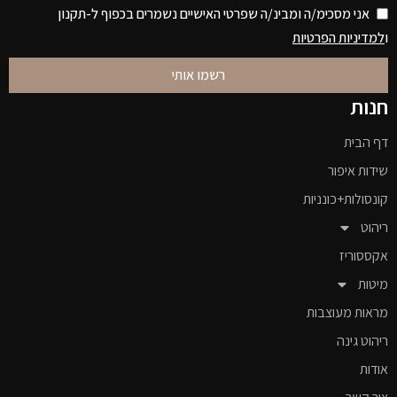
אני מסכימ/ה ומבינ/ה שפרטי האישיים נשמרים בכפוף ל-תקנון
ו
למדיניות הפרטיות
רשמו אותי
חנות
דף הבית
שידות איפור
קונסולות+כונניות
ריהוט
אקססוריז
מיטות
מראות מעוצבות
ריהוט גינה
אודות