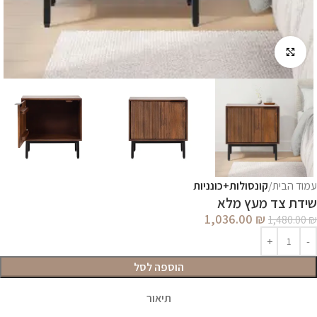
לחץ להגדלה
עמוד הבית
קונסולות+כונניות
שידת צד מעץ מלא
1,036.00
₪
1,480.00
₪
הוספה לסל
תיאור