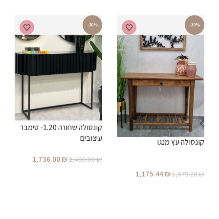
-30%
-30%
קונסולה שחורה 1.20- טימבר
עיצובים
קונסולה עץ מנגו
1,736.00
₪
2,480.00
₪
ב
הוספה לסל
1,175.44
₪
1,679.20
₪
מ
הוספה לסל
₪