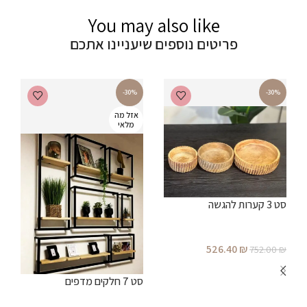
You may also like
פריטים נוספים שיעניינו אתכם
-30%
-30%
אזל מה
מלאי
סט 3 קערות להגשה
526.40
₪
752.00
₪
הוספה לסל
סט 7 חלקים מדפים