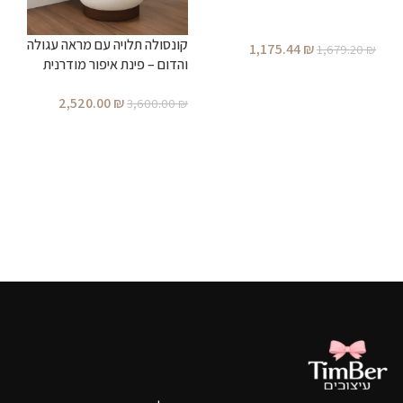
₪
קונסולה תלויה עם מראה עגולה
1,175.44
₪
1,679.20
₪
והדום – פינת איפור מודרנית
הוספה לסל
מעוצבת לחדר שינה
2,520.00
₪
3,600.00
₪
הוספה לסל