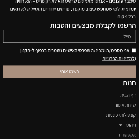
טימבר עיצובים – אנחנו מאמינים שרהיט הוא לא רק פריט – הוא חוויה
יומיומית. למי שמחפש עיצוב מוקפד, פריטים ייחודיים וסטייל שלא רואים
בכל מקום.
הרשמו לקבלת מבצעים והטבות
אני מסכימ/ה ומבינ/ה שפרטי האישיים נשמרים בכפוף ל-תקנון
ו
למדיניות הפרטיות
רשמו אותי
חנות
דף הבית
שידות איפור
קונסולות+כונניות
ריהוט
אקססוריז