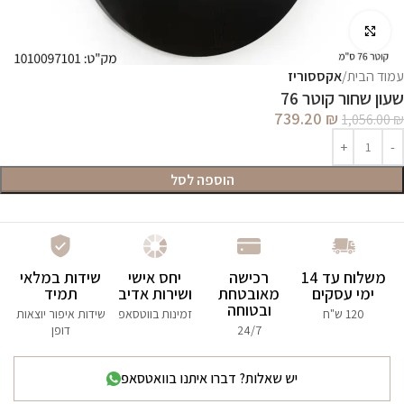
לחץ להגדלה
עמוד הבית
אקססוריז
שעון שחור קוטר 76
739.20
₪
1,056.00
₪
הוספה לסל
משלוח עד 14
רכישה
יחס אישי
שידות במלאי
ימי עסקים
מאובטחת
ושירות אדיב
תמיד
ובטוחה
120 ש"ח
זמינות בווטסאפ
שידות איפור יוצאות
24/7
דופן
יש שאלות? דברו איתנו בוואטסאפ