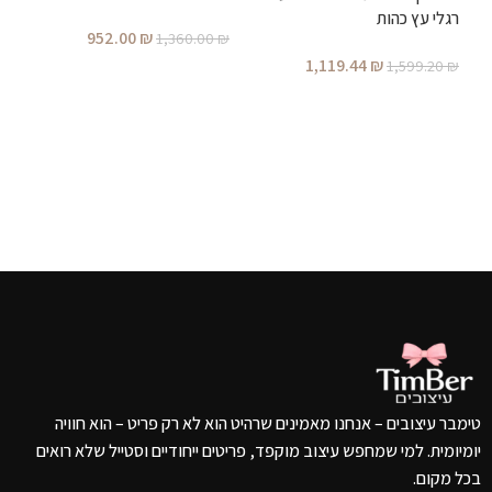
רגלי עץ כהות
ר
952.00
₪
1,360.00
₪
1,119.44
₪
₪
1,599.20
₪
הוספה לסל
הוספה לסל
טימבר עיצובים – אנחנו מאמינים שרהיט הוא לא רק פריט – הוא חוויה
יומיומית. למי שמחפש עיצוב מוקפד, פריטים ייחודיים וסטייל שלא רואים
בכל מקום.