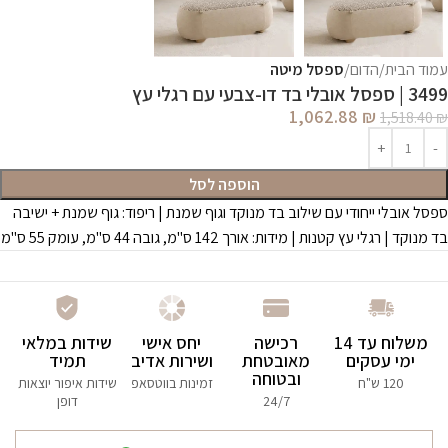
עמוד הבית
הדום
ספסל מיטה
3499 | ספסל אובלי בד דו-צבעי עם רגלי עץ
1,062.88
₪
1,518.40
₪
הוספה לסל
ספסל אובלי ייחודי עם שילוב בד מנוקד וגוף שמנת | ריפוד: גוף שמנת + ישיבה
בד מנוקד | רגלי עץ קטנות | מידות: אורך 142 ס"מ, גובה 44 ס"מ, עומק 55 ס"מ
משלוח עד 14
רכישה
יחס אישי
שידות במלאי
ימי עסקים
מאובטחת
ושירות אדיב
תמיד
ובטוחה
120 ש"ח
זמינות בווטסאפ
שידות איפור יוצאות
24/7
דופן