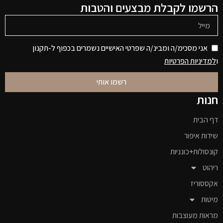
הרשמו לקבלת מבצעים והטבות
אני מסכימ/ה ומבינ/ה שפרטי האישיים נשמרים בכפוף ל-תקנון
ו
למדיניות הפרטיות
רשמו אותי
חנות
דף הבית
שידות איפור
קונסולות+כונניות
ריהוט
אקססוריז
מיטות
מראות מעוצבות