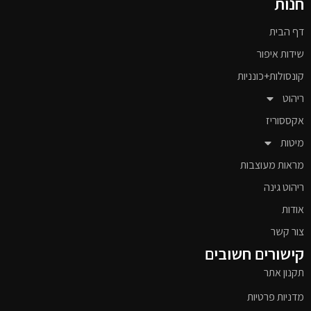
חנות
דף הבית
שידות איפור
קונסולות+כונניות
ריהוט
אקססוריז
מיטות
מראות מעוצבות
ריהוט גינה
אודות
צור קשר
קישורים חשובים
תקנון אתר
מדניות פרטיות