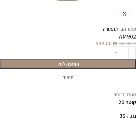
לחץ להגדלה
עמוד הבית
תאורה
AM902
588.00
₪
840.00
₪
הוספה לסל
תיאור
מנורת זכוכית
קוטר 20
גובה 35