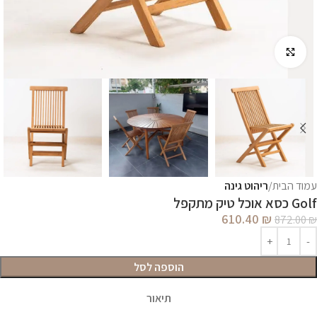
לחץ להגדלה
עמוד הבית
ריהוט גינה
Golf כסא אוכל טיק מתקפל
610.40
₪
872.00
₪
הוספה לסל
תיאור