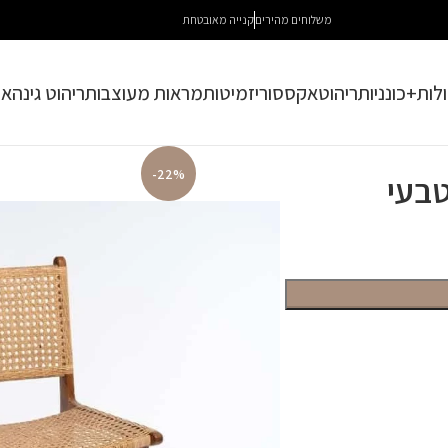
משלוחים מהירים
קנייה מאובטחת
לות+כונניות
ריהוט
אקססוריז
מיטות
מראות מעוצבות
ריהוט גינה
או
-22%