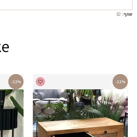
שתף:
ke
-22%
-22%