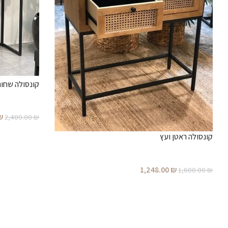
קונסולה שחורה 1.20- טימבר עי
₪
2,480.00
₪
קונסולה ראטן ועץ
1,248.00
₪
1,600.00
₪