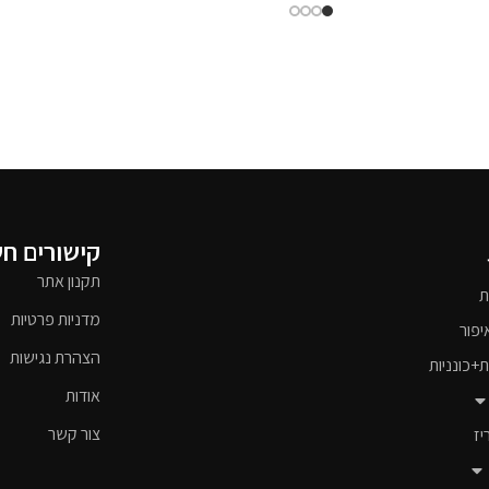
קישורים ח
תקנון אתר
ת
מדניות פרטיות
יפור
הצהרת נגישות
ת+כונניות
אודות
צור קשר
יז