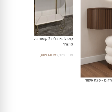
קוסולה אובלית 2 קומות בשחור +רגליים סטנליסטיל
מושחר
1,809.60
₪
2,320.00
₪
דום – פינת איפור