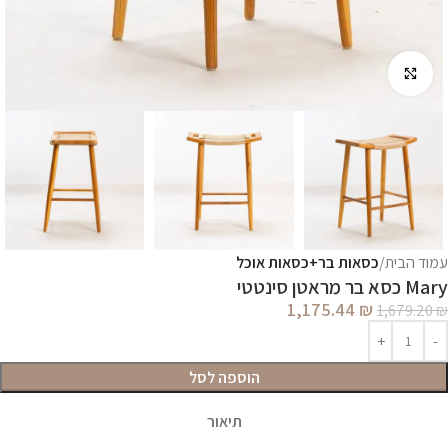
לחץ להגדלה
עמוד הבית
כסאות בר+כסאות אוכל
Mary כסא בר מראטן סינטטי
1,175.44
₪
1,679.20
₪
הוספה לסל
תיאור