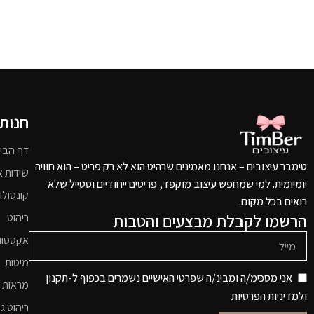
חנות
דף הבי
טימבר עיצובים – אנחנו מאמינים שרהיט הוא לא רק פריט – הוא חוויה
שידות א
יומיומית. למי שמחפש עיצוב מוקפד, פריטים ייחודיים וסטייל שלא
קונסולו
רואים בכל מקום.
הרשמו לקבלת מבצעים והטבות
ריהוט
אקססור
מיטות
אני מסכימ/ה ומבינ/ה שפרטי האישיים נשמרים בכפוף ל-תקנון
מראות 
ו
למדיניות הפרטיות
ריהוט גי