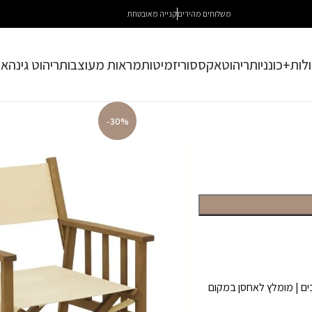
משלוחים מהירים
קנייה מאובטחת
לות+כונניות
ריהוט
אקססוריז
מיטות
מראות מעוצבות
ריהוט גינה
או
-30%
בים | מומלץ לאחסן במקום