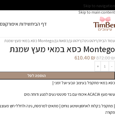
Skip to navigation
Skip to main content
דף הבית
שידות איפור
קונסו
עמוד הבית
ריהוט גינה
ריהוט גן
כסאות גן
Montego כסא במאי מעץ שמנת
Montego כסא במאי מעץ שמנת
610.40
₪
872.00
₪
הוספה לסל
כסא במאי מתקפל בעיצוב טבעי ועל זמני |
עשוי מעץ ACACIA איכותי עם בד סינטטי נעים למגע ודוחה מים
| מתקפל בקלות לאחסון ושינוע נוחים | מתאים למרפסת, גינה ולחללי חוץ מעוצ
מקורה