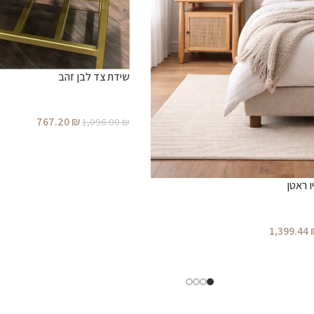
שידת צד לבן זהב
767.20
₪
1,096.00
₪
 ראטן
1,399.44