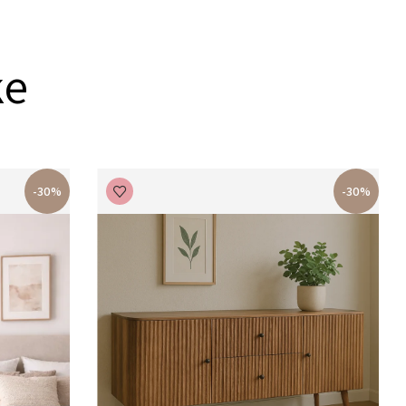
ke
-30%
-30%