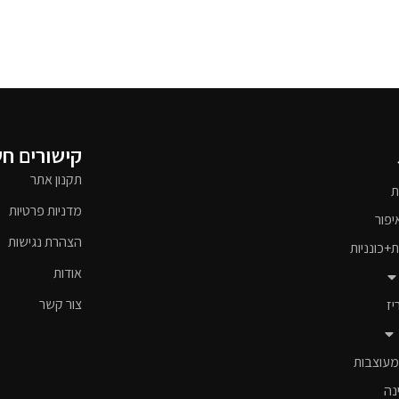
קישורים ח
תקנון אתר
ת
מדניות פרטיות
יפור
הצהרת נגישות
ת+כונניות
אודות
צור קשר
יז
מעוצבות
נה