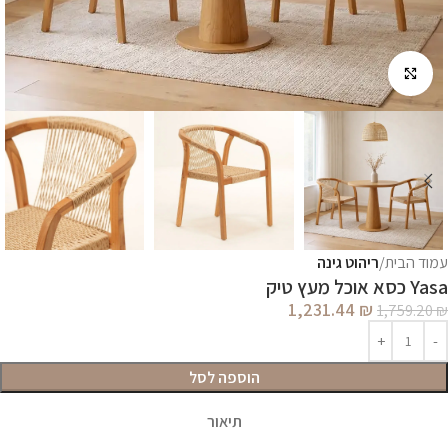
לחץ להגדלה
עמוד הבית
ריהוט גינה
Yasa כסא אוכל מעץ טיק
1,231.44
₪
1,759.20
₪
הוספה לסל
תיאור