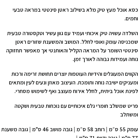
כסא אוכל מעץ טיק מלא בשילוב ראטן סינטטי במראה טבעי
וחמים.
השלדה עשויה טיק איכותי ועמיד עם גוון עשיר וטקסטורה טבעית
שמכניסה עומק ואופי לחלל. המושב והמשענת שזורים ראטן
סינטטי השומר על המראה הקליל והאותנטי אך מאפשר תחזוקה
נוחה ועמידות גבוהה לאורך זמן.
הקווים המעוגלים והידיות העוטפות יוצרים תחושת זרימה ורכות
ומעניקים ישיבה נוחה ותומכת. העיצוב מאוזן ונעים לעין ומתאים
לפינת אוכל ביתית, לחלל אירוח מעוצב ואף לשימוש מסחרי.
פריט שמשלב חומרי גלם איכותיים עם נוכחות טבעית ושקטה
ומשתלב
עומק 55 ס״מ | רוחב 58 ס״מ | גובה מושב 46 ס"מ | גובה משענת
77 ס"מ | גובה ידיות 71 ס"מ |