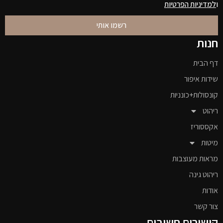
ו
למדיניות הפרטיות
רשמו אותי
חנות
דף הבית
שידות איפור
קונסולות+כונניות
ריהוט
אקססוריז
מיטות
מראות מעוצבות
ריהוט גינה
אודות
צור קשר
קישורים חשובים