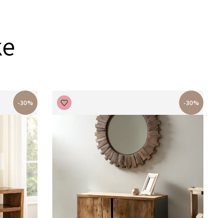
ke
-30%
-30%