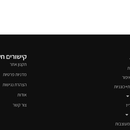
קישורים ח
תקנון אתר
ת
מדניות פרטיות
יפור
הצהרת נגישות
ת+כונניות
אודות
צור קשר
יז
מעוצבות