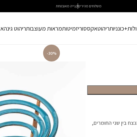
משלוחים מהירים
קנייה מאובטחת
לות+כונניות
ריהוט
אקססוריז
מיטות
מראות מעוצבות
ריהוט גינה
או
-30%
צח בין שני החומרים,