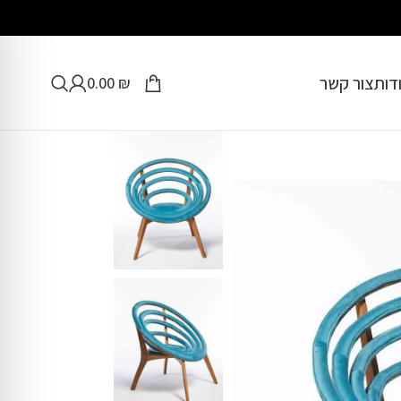
דות
צור קשר
0.00
₪