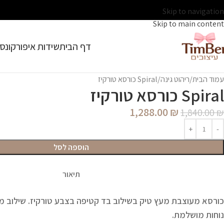
Skip to navigation
Skip to main content
דף הבית
שידות איפור
קונסו
עמוד הבית
ריהוט גינה
Spiral כורסא טורקיז
Spiral כורסא טורקיז
1,288.00
₪
1,840.00
₪
הוספה לסל
תיאור
כורסא מעוצבת מעץ טיק בשילוב בד קטיפה בצבע טורקיז. שילוב מנ
נוחות מושלמת.