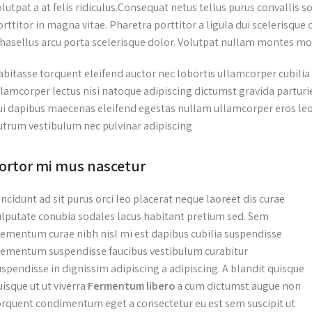
lutpat a at felis ridiculus.
Consequat netus tellus purus convallis so
orttitor in magna vitae. Pharetra porttitor a ligula dui scelerisque 
hasellus arcu porta scelerisque dolor. Volutpat nullam montes molli
abitasse torquent eleifend auctor nec lobortis ullamcorper cubilia
llamcorper lectus nisi natoque adipiscing dictumst gravida partur
ui dapibus maecenas eleifend egestas nullam ullamcorper eros leo
utrum vestibulum nec pulvinar adipiscing.
ortor mi mus nascetur
incidunt ad sit purus orci leo placerat neque laoreet dis curae
ulputate conubia sodales lacus habitant pretium sed. Sem
lementum curae nibh nisl mi est dapibus cubilia suspendisse
lementum suspendisse faucibus vestibulum curabitur
uspendisse in dignissim adipiscing a adipiscing. A blandit quisque
uisque ut ut viverra
Fermentum libero
a cum dictumst augue non
orquent condimentum eget a consectetur eu est sem suscipit ut