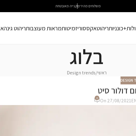
משלוחים מהירים
קנייה מאובטחת
לות+כונניות
ריהוט
אקססוריז
מיטות
מראות מעוצבות
ריהוט גינה
או
בלוג
ראשי
Design trends
DESIGN 
ם דולור סיט
0
On 27/08/2021
E