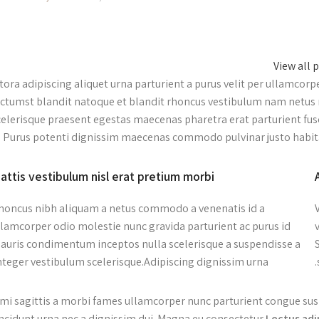
View all 
itora adipiscing aliquet urna parturient a purus velit per ullamcor
ictumst blandit natoque et blandit rhoncus vestibulum nam netus
celerisque praesent egestas maecenas pharetra erat parturient fus
. Purus potenti dignissim maecenas commodo pulvinar justo habita
attis vestibulum nisl erat pretium morbi
honcus nibh aliquam a netus commodo a venenatis id a
llamcorper odio molestie nunc gravida parturient ac purus id
auris condimentum inceptos nulla scelerisque a suspendisse a
nteger vestibulum scelerisque.Adipiscing dignissim urna.
 mi sagittis a morbi fames ullamcorper nunc parturient congue sus
incidunt urna nec a dignissim dui. Magna eu consectetur
Lectus adi