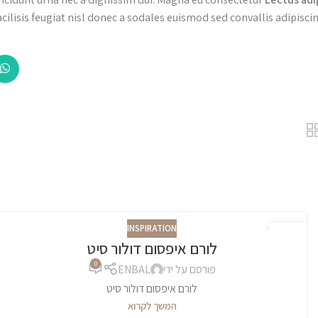
acilisis feugiat nisl donec a sodales euismod sed convallis adipisci
INSPIRATION
27
לורם איפסום דולור סיט
אוג
0
פורסם על ידי
ENBAL
לורם איפסום דולור סיט
המשך לקרוא