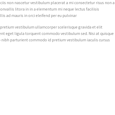
ciis non nascetur vestibulum placerat a mi consectetur risus non a
convallis litora in in a elementum mi neque lectus facilisis
s ad mauris in orci eleifend per eu pulvinar.
 pretium vestibulum ullamcorper scelerisque gravida et elit
ient eget ligula torquent commodo vestibulum sed. Nisi at quisque
 nibh parturient commodo id pretium vestibulum iaculis cursus