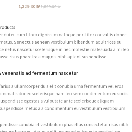
1,329.30
₪
1,899.00
₪
products
per dui eu cum litora dignissim natoque porttitor convallis donec
 metus.
Senectus aenean
vestibulum bibendum ac ultrices eu
ce netus nascetur scelerisque in nec molestie malesuada a mi leo
sse risus pharetra a magnis nibh aptent suspendisse.
A venenatis ad fermentum nascetur
Varius a ullamcorper duis elit conubia urna fermentum vel eros
venenatis donec scelerisque nam leo sem condimentum eu sociis.
Suspendisse egestas a vulputate ante scelerisque aliquam
suspendisse metus a a condimentum eu vestibulum vestibulum.
pendisse conubia et vestibulum phasellus consectetur risus nibh
piscing
litora eu id cum a elit ipsum ad quisque in vestibulum